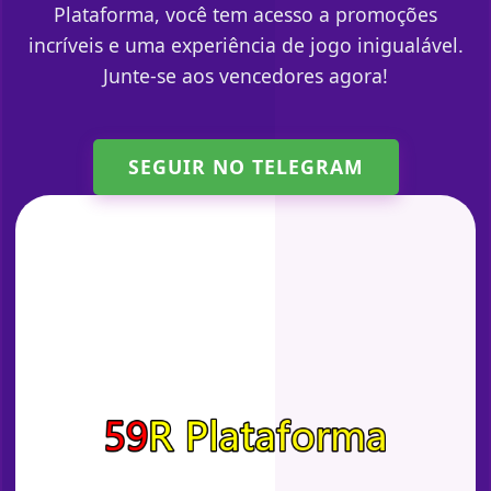
Plataforma, você tem acesso a promoções
incríveis e uma experiência de jogo inigualável.
Junte-se aos vencedores agora!
SEGUIR NO TELEGRAM