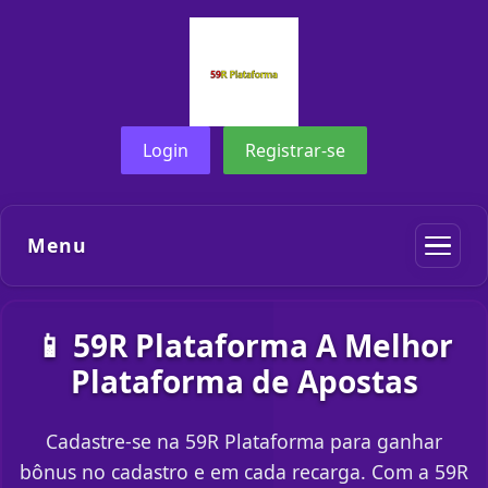
Login
Registrar-se
Menu
📱 59R Plataforma A Melhor
Plataforma de Apostas
Cadastre-se na 59R Plataforma para ganhar
bônus no cadastro e em cada recarga. Com a 59R