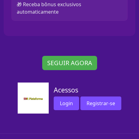
🎁 Receba bônus exclusivos
automaticamente
SEGUIR AGORA
Acessos
Login
Registrar-se