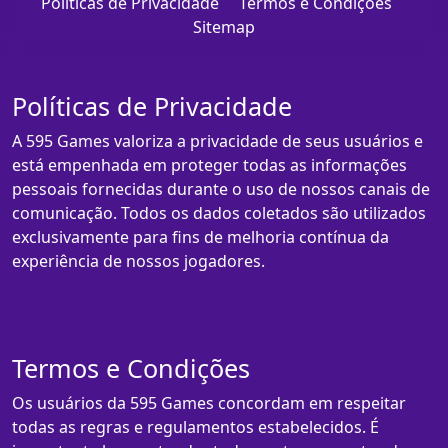
Políticas de Privacidade
Termos e Condições
Sitemap
Políticas de Privacidade
A 595 Games valoriza a privacidade de seus usuários e
está empenhada em proteger todas as informações
pessoais fornecidas durante o uso de nossos canais de
comunicação. Todos os dados coletados são utilizados
exclusivamente para fins de melhoria contínua da
experiência de nossos jogadores.
Termos e Condições
Os usuários da 595 Games concordam em respeitar
todas as regras e regulamentos estabelecidos. É