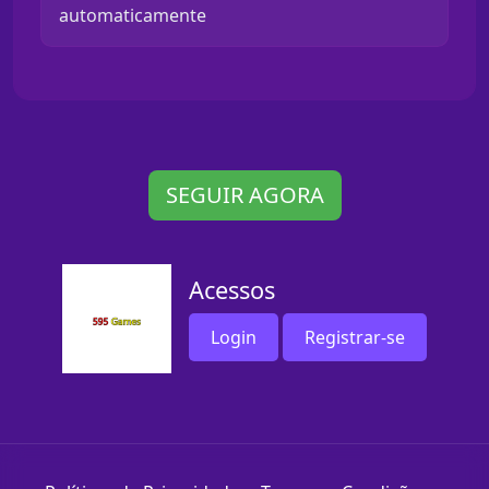
automaticamente
SEGUIR AGORA
Acessos
Login
Registrar-se