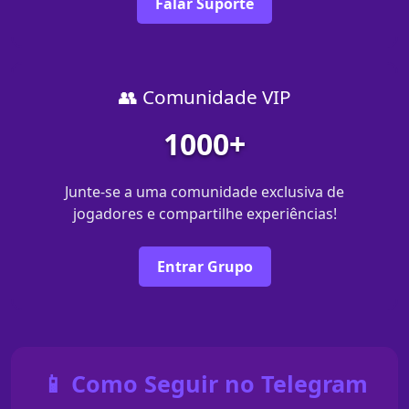
Falar Suporte
👥 Comunidade VIP
1000+
Junte-se a uma comunidade exclusiva de
jogadores e compartilhe experiências!
Entrar Grupo
📱 Como Seguir no Telegram