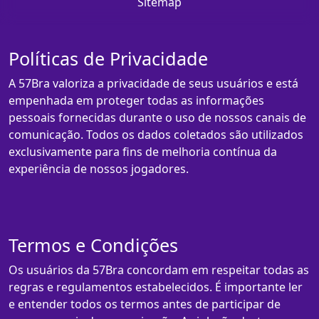
Sitemap
Políticas de Privacidade
A 57Bra valoriza a privacidade de seus usuários e está
empenhada em proteger todas as informações
pessoais fornecidas durante o uso de nossos canais de
comunicação. Todos os dados coletados são utilizados
exclusivamente para fins de melhoria contínua da
experiência de nossos jogadores.
Termos e Condições
Os usuários da 57Bra concordam em respeitar todas as
regras e regulamentos estabelecidos. É importante ler
e entender todos os termos antes de participar de