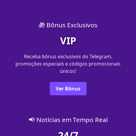
🎁 Bônus Exclusivos
VIP
Receba bônus exclusivos do Telegram,
promoções especiais e códigos promocionais
únicos!
Ver Bônus
📢 Notícias em Tempo Real
24/7