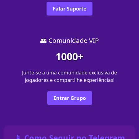
Falar Suporte
👥 Comunidade VIP
1000+
Junte-se a uma comunidade exclusiva de
jogadores e compartilhe experiências!
Entrar Grupo
📱 Como Seguir no Telegram