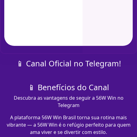
📱 Canal Oficial no Telegram!
📱 Benefícios do Canal
Descubra as vantagens de seguir a 56W Win no
Telegram
A plataforma 56W Win Brasil torna sua rotina mais
vibrante — a 56W Win é o refúgio perfeito para quem
ama viver e se divertir com estilo.