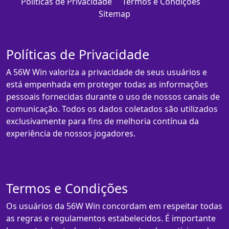
Políticas de Privacidade
Termos e Condições
Sitemap
Políticas de Privacidade
A 56W Win valoriza a privacidade de seus usuários e
está empenhada em proteger todas as informações
pessoais fornecidas durante o uso de nossos canais de
comunicação. Todos os dados coletados são utilizados
exclusivamente para fins de melhoria contínua da
experiência de nossos jogadores.
Termos e Condições
Os usuários da 56W Win concordam em respeitar todas
as regras e regulamentos estabelecidos. É importante