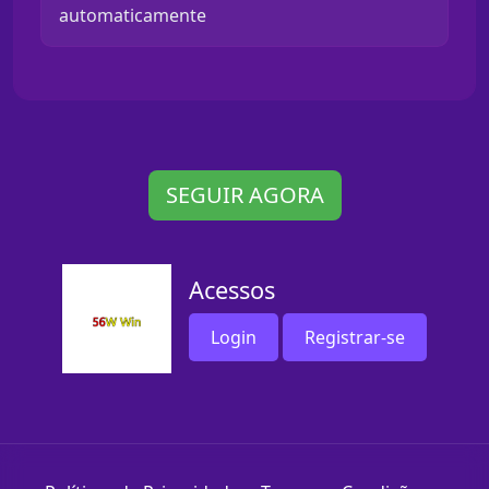
automaticamente
SEGUIR AGORA
Acessos
Login
Registrar-se