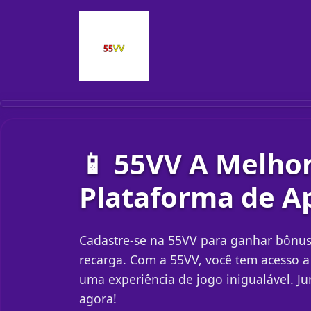
📱 55VV A Melho
Plataforma de A
Cadastre-se na 55VV para ganhar bônus
recarga. Com a 55VV, você tem acesso a
uma experiência de jogo inigualável. J
agora!