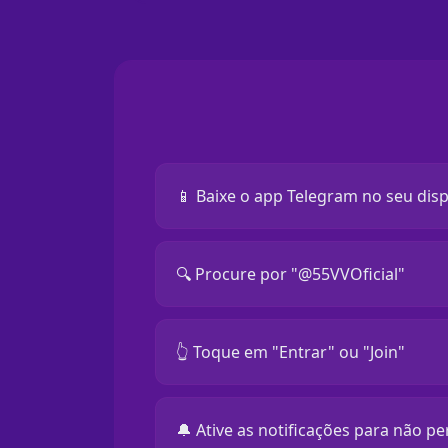
📱 Baixe o app Telegram no seu disp
🔍 Procure por "@55VVOficial"
👆 Toque em "Entrar" ou "Join"
🔔 Ative as notificações para não p