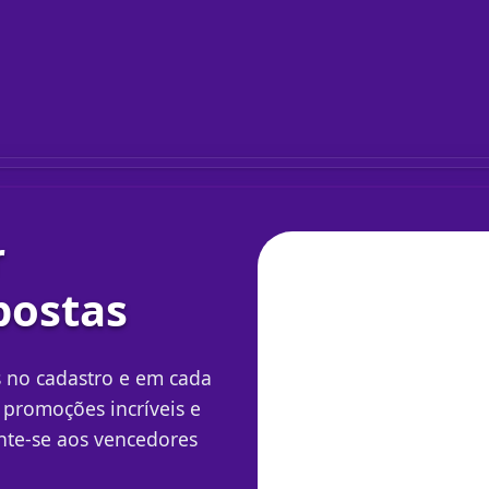
r
postas
 no cadastro e em cada
 promoções incríveis e
unte-se aos vencedores