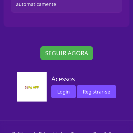
automaticamente
SEGUIR AGORA
Acessos
Login
Registrar-se