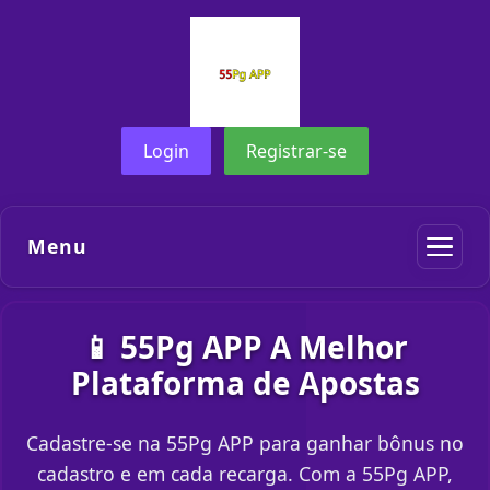
Login
Registrar-se
Menu
📱 55Pg APP A Melhor
Plataforma de Apostas
Cadastre-se na 55Pg APP para ganhar bônus no
cadastro e em cada recarga. Com a 55Pg APP,