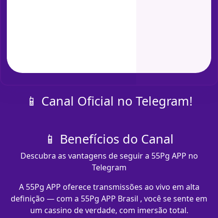
📱 Canal Oficial no Telegram!
📱 Benefícios do Canal
Descubra as vantagens de seguir a 55Pg APP no
Telegram
A 55Pg APP oferece transmissões ao vivo em alta
definição — com a 55Pg APP Brasil , você se sente em
um cassino de verdade, com imersão total.