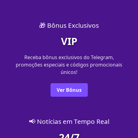
🎁 Bônus Exclusivos
VIP
Receba bônus exclusivos do Telegram,
promoções especiais e códigos promocionais
únicos!
Ver Bônus
📢 Notícias em Tempo Real
24/7