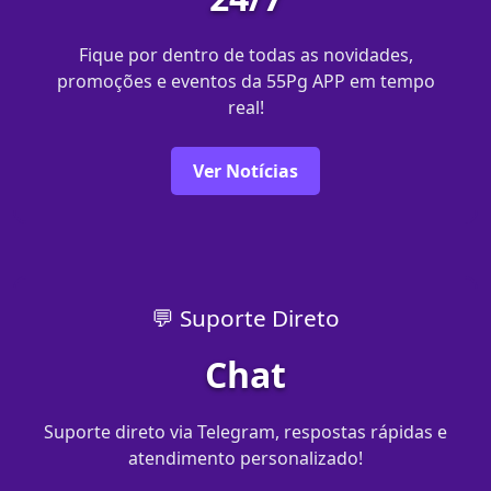
Fique por dentro de todas as novidades,
promoções e eventos da 55Pg APP em tempo
real!
Ver Notícias
💬 Suporte Direto
Chat
Suporte direto via Telegram, respostas rápidas e
atendimento personalizado!