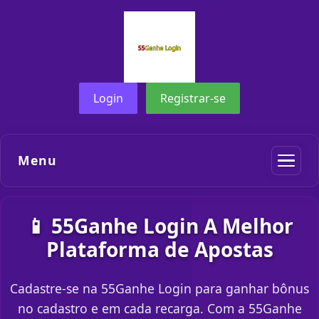
Login
Registrar-se
Menu
📱 55Ganhe Login A Melhor
Plataforma de Apostas
Cadastre-se na 55Ganhe Login para ganhar bônus
no cadastro e em cada recarga. Com a 55Ganhe