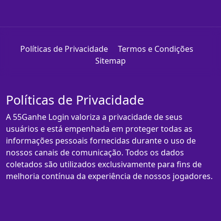
Políticas de Privacidade
Termos e Condições
Sitemap
Políticas de Privacidade
A 55Ganhe Login valoriza a privacidade de seus
usuários e está empenhada em proteger todas as
informações pessoais fornecidas durante o uso de
nossos canais de comunicação. Todos os dados
coletados são utilizados exclusivamente para fins de
melhoria contínua da experiência de nossos jogadores.