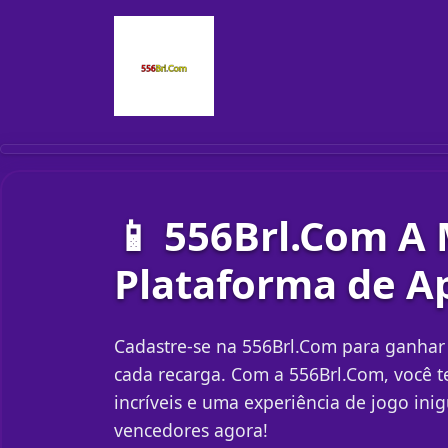
📱 556Brl.Com A
Plataforma de A
Cadastre-se na 556Brl.Com para ganhar
cada recarga. Com a 556Brl.Com, você 
incríveis e uma experiência de jogo inig
vencedores agora!