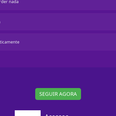
erder nada
a
aticamente
SEGUIR AGORA