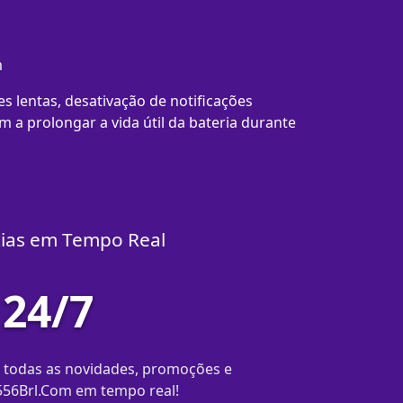
m
s lentas, desativação de notificações
a prolongar a vida útil da bateria durante
cias em Tempo Real
24/7
e todas as novidades, promoções e
556Brl.Com em tempo real!