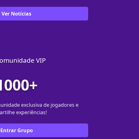
Ver Notícias
Comunidade VIP
1000+
unidade exclusiva de jogadores e
rtilhe experiências!
Entrar Grupo