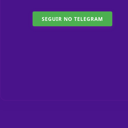
SEGUIR NO TELEGRAM