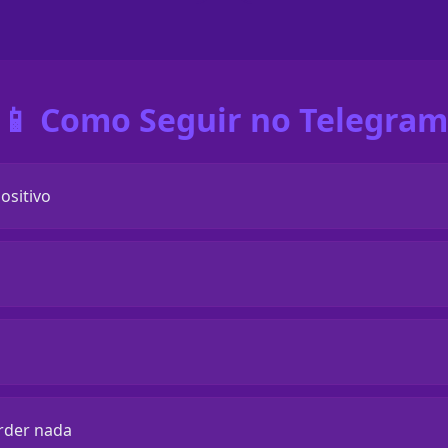
📱 Como Seguir no Telegram
ositivo
erder nada