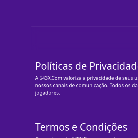
Políticas de Privacida
A 543X.Com valoriza a privacidade de seus 
nossos canais de comunicação. Todos os dad
jogadores.
Termos e Condições