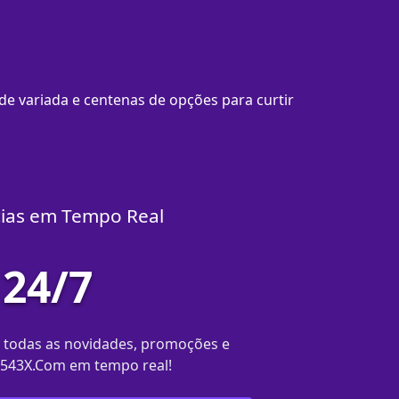
de variada e centenas de opções para curtir
cias em Tempo Real
24/7
e todas as novidades, promoções e
 543X.Com em tempo real!