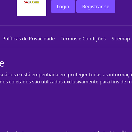
Login
Registrar-se
Políticas de Privacidade
Termos e Condições
Sitemap
de
usuários e está empenhada em proteger todas as informaçõ
os coletados são utilizados exclusivamente para fins de m