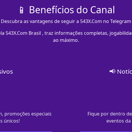
📱 Benefícios do Canal
Descubra as vantagens de seguir a 543X.Com no Telegram
a 543X.Com Brasil , traz informações completas, jogabilida
ao máximo.
sivos
📢 Notí
m, promoções especiais
Fique por dentro d
s únicos!
eventos da