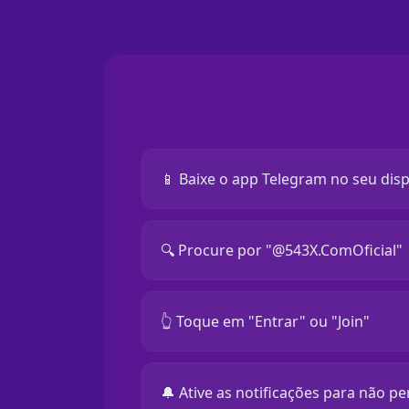
📱 Baixe o app Telegram no seu disp
🔍 Procure por "@543X.ComOficial"
👆 Toque em "Entrar" ou "Join"
🔔 Ative as notificações para não p