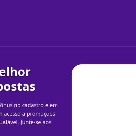
elhor
postas
bônus no cadastro e em
em acesso a promoções
ualável. Junte-se aos