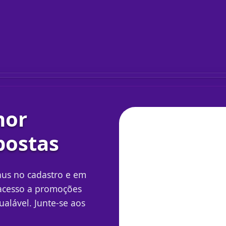
hor
postas
nus no cadastro e em
 acesso a promoções
ualável. Junte-se aos