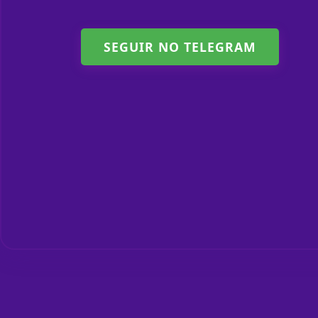
SEGUIR NO TELEGRAM