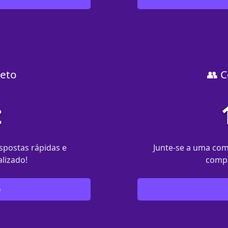
reto
👥 
t
espostas rápidas e
Junte-se a uma com
lizado!
compa
e