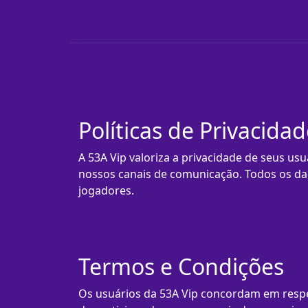
Políticas de Privacida
A 53A Vip valoriza a privacidade de seus u
nossos canais de comunicação. Todos os dad
jogadores.
Termos e Condições
Os usuários da 53A Vip concordam em respei