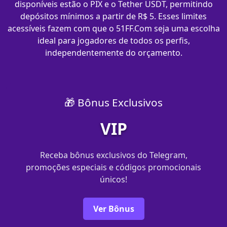
disponíveis estão o PIX e o Tether USDT, permitindo
depósitos mínimos a partir de R$ 5. Esses limites
acessíveis fazem com que o 51FF.Com seja uma escolha
ideal para jogadores de todos os perfis,
independentemente do orçamento.
🎁 Bônus Exclusivos
VIP
Receba bônus exclusivos do Telegram,
promoções especiais e códigos promocionais
únicos!
Ver Bônus