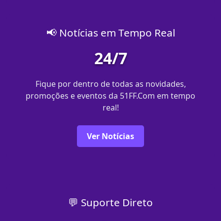
📢 Notícias em Tempo Real
24/7
Fique por dentro de todas as novidades,
promoções e eventos da 51FF.Com em tempo
real!
Ver Notícias
💬 Suporte Direto