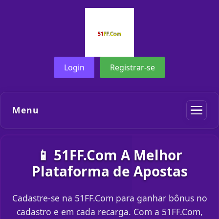
Login
Registrar-se
Menu
📱 51FF.Com A Melhor
Plataforma de Apostas
Cadastre-se na 51FF.Com para ganhar bônus no
cadastro e em cada recarga. Com a 51FF.Com,