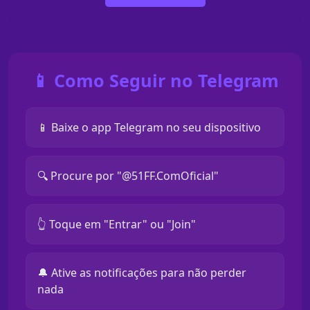
📱 Como Seguir no Telegram
📱 Baixe o app Telegram no seu dispositivo
🔍 Procure por "@51FF.ComOficial"
👆 Toque em "Entrar" ou "Join"
🔔 Ative as notificações para não perder
nada