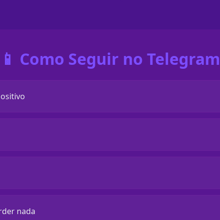
📱 Como Seguir no Telegram
ositivo
erder nada