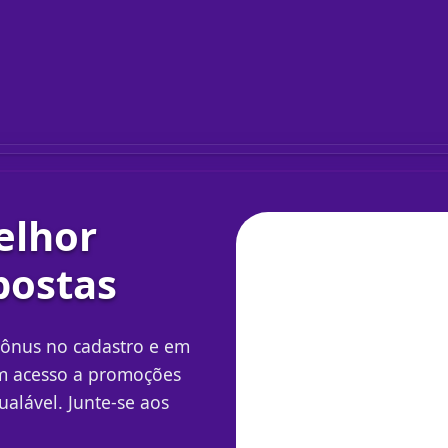
elhor
postas
bônus no cadastro e em
em acesso a promoções
ualável. Junte-se aos