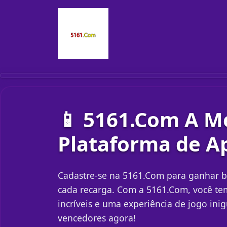
📱 5161.Com A M
Plataforma de A
Cadastre-se na 5161.Com para ganhar 
cada recarga. Com a 5161.Com, você t
incríveis e uma experiência de jogo inig
vencedores agora!