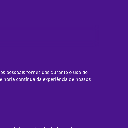
es pessoais fornecidas durante o uso de
elhoria contínua da experiência de nossos