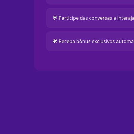
💬 Participe das conversas e interaj
🎁 Receba bônus exclusivos autom