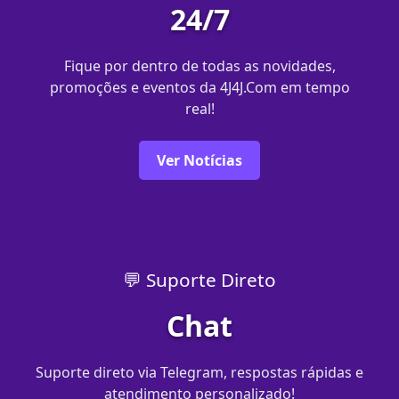
24/7
Fique por dentro de todas as novidades,
promoções e eventos da 4J4J.Com em tempo
real!
Ver Notícias
💬 Suporte Direto
Chat
Suporte direto via Telegram, respostas rápidas e
atendimento personalizado!