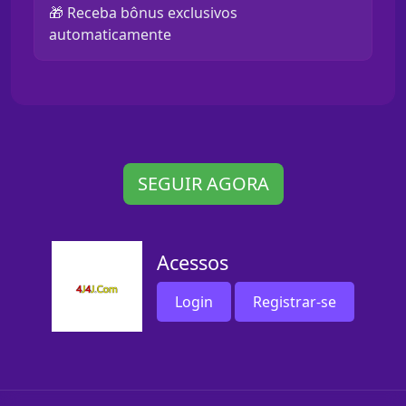
🎁 Receba bônus exclusivos
automaticamente
SEGUIR AGORA
Acessos
Login
Registrar-se