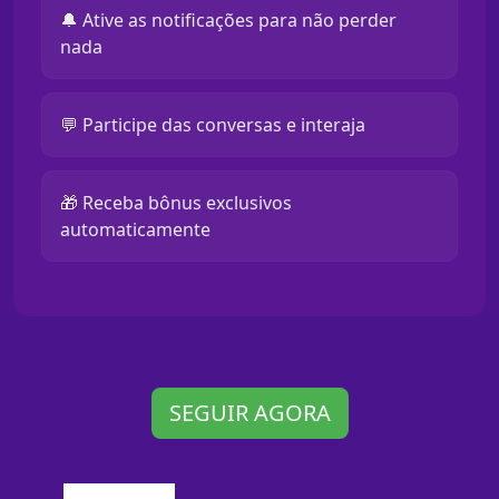
🔔 Ative as notificações para não perder
nada
💬 Participe das conversas e interaja
🎁 Receba bônus exclusivos
automaticamente
SEGUIR AGORA