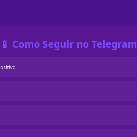
📱 Como Seguir no Telegram
ositivo