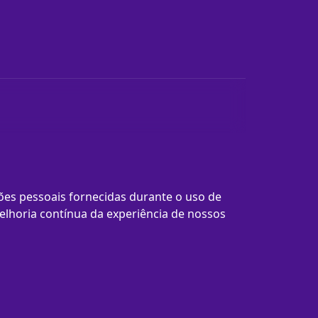
ões pessoais fornecidas durante o uso de
elhoria contínua da experiência de nossos