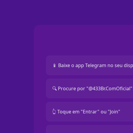
📱 Baixe o app Telegram no seu disp
🔍 Procure por "@433Br.ComOficial"
👆 Toque em "Entrar" ou "Join"