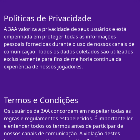
Políticas de Privacidade
A 3AA valoriza a privacidade de seus usuários e está
empenhada em proteger todas as informações
pessoais fornecidas durante o uso de nossos canais de
comunicação. Todos os dados coletados são utilizados
exclusivamente para fins de melhoria contínua da
experiência de nossos jogadores.
Termos e Condições
Os usuários da 3AA concordam em respeitar todas as
regras e regulamentos estabelecidos. É importante ler
e entender todos os termos antes de participar de
nossos canais de comunicação. A violação destes