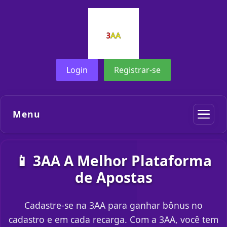
Login
Registrar-se
Menu
📱 3AA A Melhor Plataforma
de Apostas
Cadastre-se na 3AA para ganhar bônus no
cadastro e em cada recarga. Com a 3AA, você tem