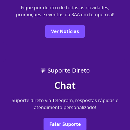
Fique por dentro de todas as novidades,
promoções e eventos da 3AA em tempo real!
Ver Notícias
💬 Suporte Direto
Chat
Suporte direto via Telegram, respostas rápidas e
atendimento personalizado!
Falar Suporte