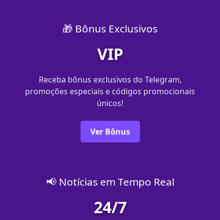
🎁 Bônus Exclusivos
VIP
Receba bônus exclusivos do Telegram,
promoções especiais e códigos promocionais
únicos!
Ver Bônus
📢 Notícias em Tempo Real
24/7