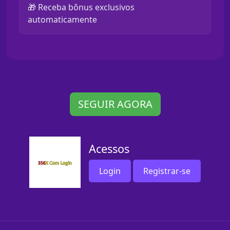
🎁 Receba bônus exclusivos
automaticamente
SEGUIR AGORA
Acessos
Login
Registrar-se