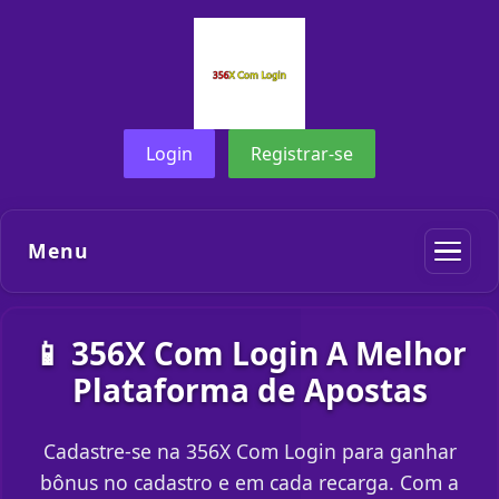
Login
Registrar-se
Menu
📱 356X Com Login A Melhor
Plataforma de Apostas
Cadastre-se na 356X Com Login para ganhar
bônus no cadastro e em cada recarga. Com a