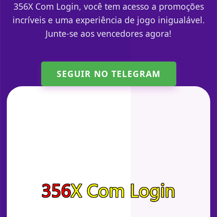
356X Com Login, você tem acesso a promoções
incríveis e uma experiência de jogo inigualável.
Junte-se aos vencedores agora!
SEGUIR NO TELEGRAM