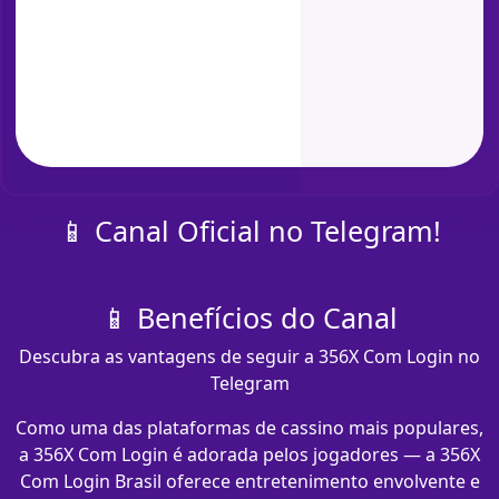
📱 Canal Oficial no Telegram!
📱 Benefícios do Canal
Descubra as vantagens de seguir a 356X Com Login no
Telegram
Como uma das plataformas de cassino mais populares,
a 356X Com Login é adorada pelos jogadores — a 356X
Com Login Brasil oferece entretenimento envolvente e