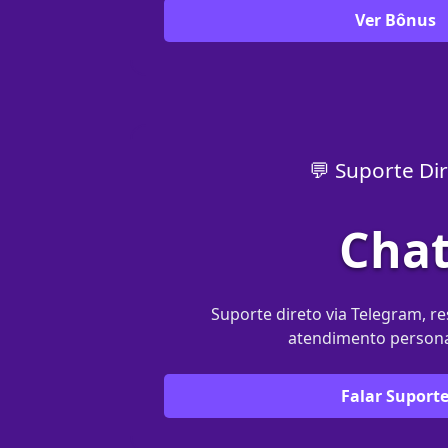
Ver Bônus
💬 Suporte Di
Cha
Suporte direto via Telegram, r
atendimento persona
Falar Suport