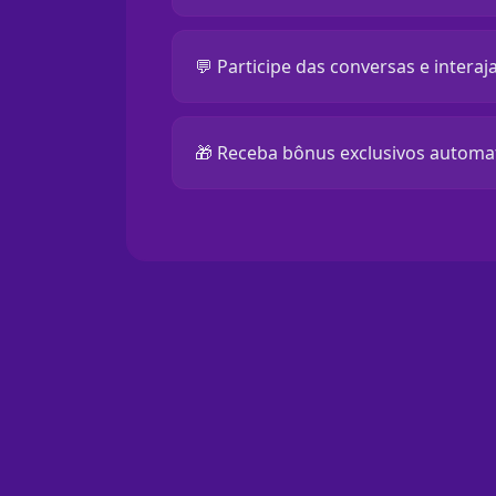
💬 Participe das conversas e interaj
🎁 Receba bônus exclusivos autom