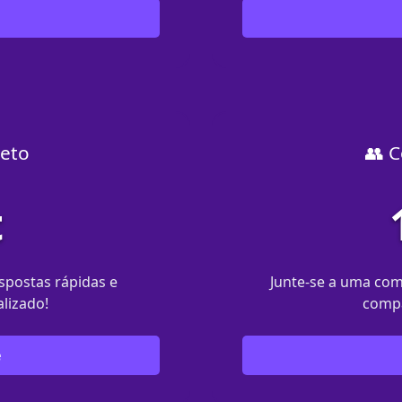
reto
👥 
t
espostas rápidas e
Junte-se a uma com
lizado!
compa
e