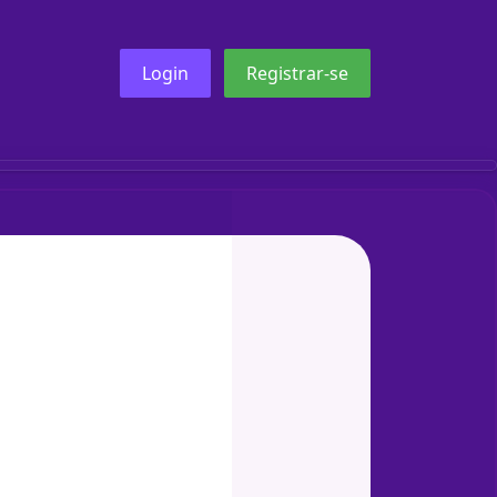
Login
Registrar-se