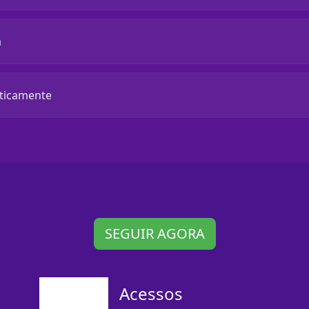
a
aticamente
SEGUIR AGORA
Acessos