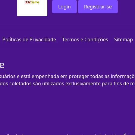
Login
Registrar-se
Políticas de Privacidade
Termos e Condições
Sitemap
de
usuários e está empenhada em proteger todas as informaçõ
os coletados são utilizados exclusivamente para fins de m