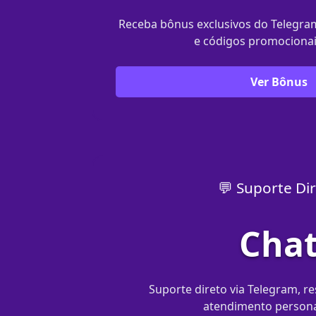
Receba bônus exclusivos do Telegra
e códigos promocionai
Ver Bônus
💬 Suporte Di
Cha
Suporte direto via Telegram, r
atendimento persona