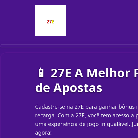
📱 27E A Melhor 
de Apostas
Cadastre-se na 27E para ganhar bônus 
recarga. Com a 27E, você tem acesso a 
uma experiência de jogo inigualável. J
agora!