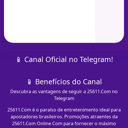
📱 Canal Oficial no Telegram!
📱 Benefícios do Canal
Descubra as vantagens de seguir a 25611.Com no
Telegram
25611.Com é o paraíso de entretenimento ideal para
apostadores brasileiros. Promoções atraentes da
25611.Com Online Com para fornecer o máximo