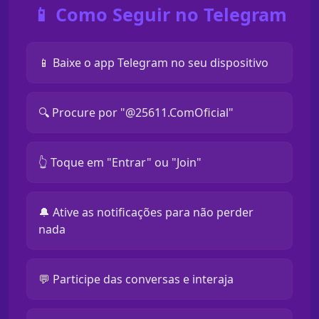
📱 Como Seguir no Telegram
📱 Baixe o app Telegram no seu dispositivo
🔍 Procure por "@25611.ComOficial"
👆 Toque em "Entrar" ou "Join"
🔔 Ative as notificações para não perder
nada
💬 Participe das conversas e interaja