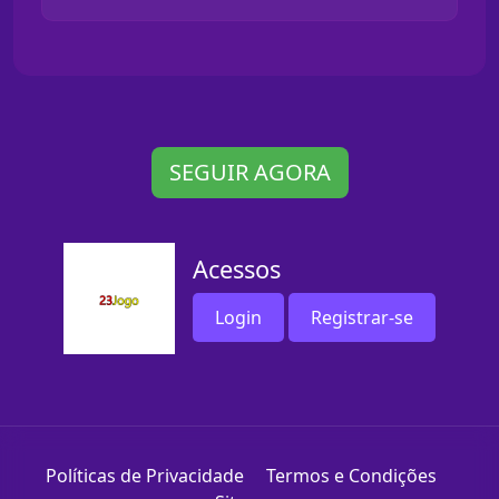
SEGUIR AGORA
Acessos
Login
Registrar-se
Políticas de Privacidade
Termos e Condições