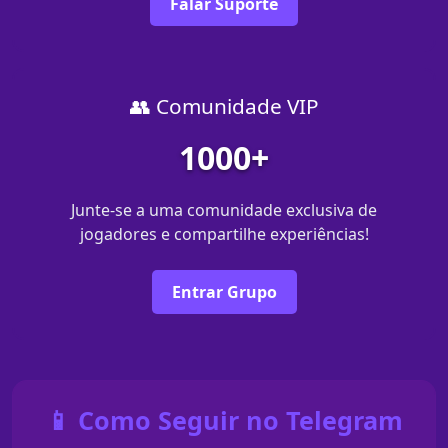
Falar Suporte
👥 Comunidade VIP
1000+
Junte-se a uma comunidade exclusiva de
jogadores e compartilhe experiências!
Entrar Grupo
📱 Como Seguir no Telegram