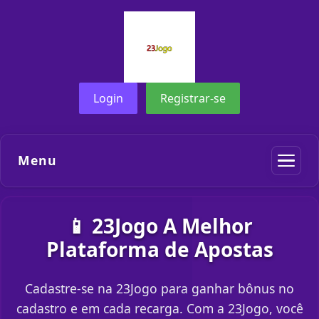
Login
Registrar-se
Menu
📱 23Jogo A Melhor
Plataforma de Apostas
Cadastre-se na 23Jogo para ganhar bônus no
cadastro e em cada recarga. Com a 23Jogo, você