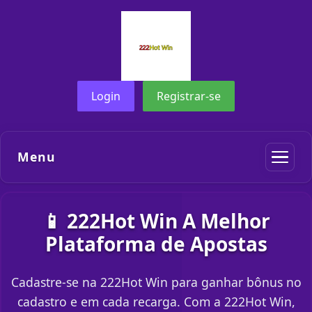
Login
Registrar-se
Menu
📱 222Hot Win A Melhor
Plataforma de Apostas
Cadastre-se na 222Hot Win para ganhar bônus no
cadastro e em cada recarga. Com a 222Hot Win,