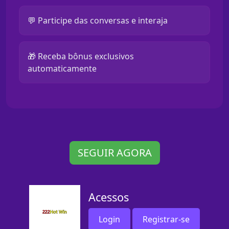
💬 Participe das conversas e interaja
🎁 Receba bônus exclusivos
automaticamente
SEGUIR AGORA
Acessos
Login
Registrar-se