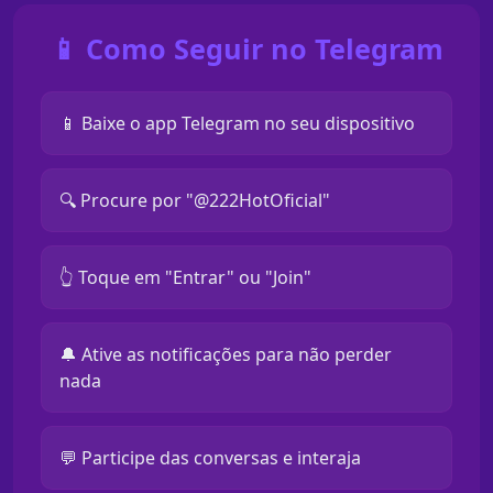
📱 Como Seguir no Telegram
📱 Baixe o app Telegram no seu dispositivo
🔍 Procure por "@222HotOficial"
👆 Toque em "Entrar" ou "Join"
🔔 Ative as notificações para não perder
nada
💬 Participe das conversas e interaja