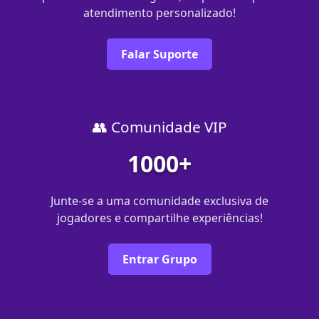
atendimento personalizado!
Falar Suporte
👥 Comunidade VIP
1000+
Junte-se a uma comunidade exclusiva de
jogadores e compartilhe experiências!
Entrar Grupo