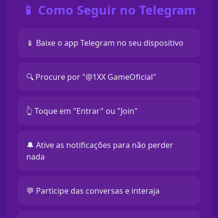
📱 Como Seguir no Telegram
📱 Baixe o app Telegram no seu dispositivo
🔍 Procure por "@1XX GameOficial"
👆 Toque em "Entrar" ou "Join"
🔔 Ative as notificações para não perder
nada
💬 Participe das conversas e interaja