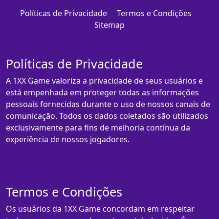
Políticas de Privacidade
Termos e Condições
Sitemap
Políticas de Privacidade
A 1XX Game valoriza a privacidade de seus usuários e
está empenhada em proteger todas as informações
pessoais fornecidas durante o uso de nossos canais de
comunicação. Todos os dados coletados são utilizados
exclusivamente para fins de melhoria contínua da
experiência de nossos jogadores.
Termos e Condições
Os usuários da 1XX Game concordam em respeitar