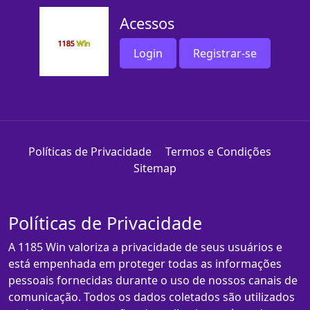
Acessos
Login
Registrar-se
Políticas de Privacidade
Termos e Condições
Sitemap
Políticas de Privacidade
A 1185 Win valoriza a privacidade de seus usuários e
está empenhada em proteger todas as informações
pessoais fornecidas durante o uso de nossos canais de
comunicação. Todos os dados coletados são utilizados