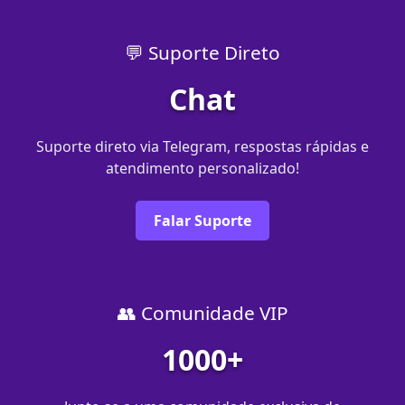
💬 Suporte Direto
Chat
Suporte direto via Telegram, respostas rápidas e
atendimento personalizado!
Falar Suporte
👥 Comunidade VIP
1000+