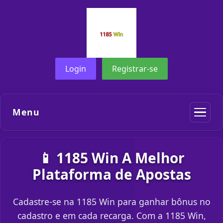
Login
Registrar-se
Menu
📱 1185 Win A Melhor
Plataforma de Apostas
Cadastre-se na 1185 Win para ganhar bônus no
cadastro e em cada recarga. Com a 1185 Win,