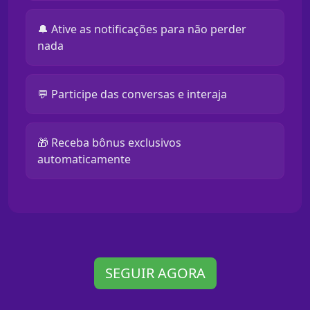
🔔 Ative as notificações para não perder
nada
💬 Participe das conversas e interaja
🎁 Receba bônus exclusivos
automaticamente
SEGUIR AGORA